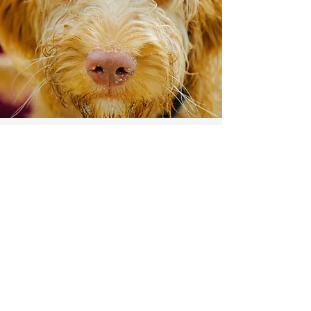
DER "GUT GEMACHT" KURS
TRAINING FÜR HUND OHNE
VORKENNTNISSE
Du hast einen ausgewachsenen Hund,
vielleicht von einer Tierschutzorganisation
oder aus dem Tierheim und nun braucht Ihr
die wichtigsten Basics des Hundetrainings?
Vielleicht willst aber einfach das Erlernte