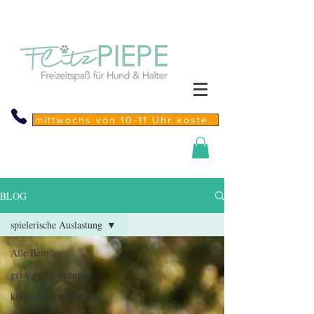
mittwochs von 10-11 Uhr kostenfreie Sprechstunde
BLOG
spielerische Auslastung
Alle Beiträge
geistige Auslastung
körperliche Auslastung