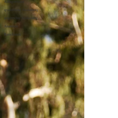
Alltagswissen
spielerische Auslastung
artgerechte Auslastung
Anatomie
Rassekunde